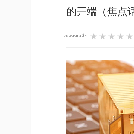
的开端（焦点话题
1 star
2 star
3 st
4
คะแนนเฉลี่ย