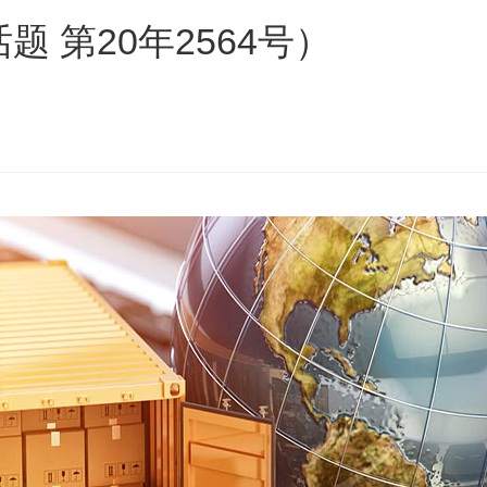
 第20年2564号）
s
ars
 stars
5 stars