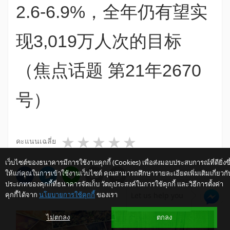
2.6-6.9%，全年仍有望实
现3,019万人次的目标
（焦点话题 第21年2670
号）
1 star
2 stars
3 stars
4 stars
5 stars
คะแนนเฉลี่ย
เว็บไซต์ของธนาคารมีการใช้งานคุกกี้ (Cookies) เพื่อส่งมอบประสบการณ์ที่ดียิ่งขึ
ให้แก่คุณในการเข้าใช้งานเว็บไซต์ คุณสามารถศึกษารายละเอียดเพิ่มเติมเกี่ยวกั
ประเภทของคุกกี้ที่ธนาคารจัดเก็บ วัตถุประสงค์ในการใช้คุกกี้ และวิธีการตั้งค่า
คุกกี้ได้จาก
นโยบายการใช้คุกกี้
ของเรา
Let us help you
ไม่ตกลง
ตกลง