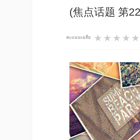
(焦点话题 第22
1 star
2 star
3 st
4
คะแนนเฉลี่ย