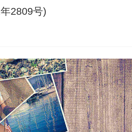
年2809号)
s
ars
 stars
5 stars