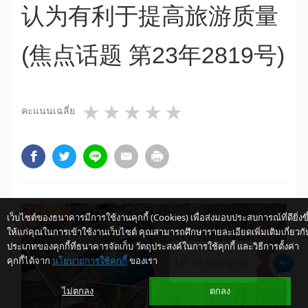
认为有利于提高旅游质量
(焦点话题 第23年2819号)
1 star
2 stars
3 stars
4 stars
5 stars
คะแนนเฉลี่ย
เว็บไซต์ของธนาคารมีการใช้งานคุกกี้ (Cookies) เพื่อส่งมอบประสบการณ์ที่ดียิ่งขึ
ให้แก่คุณในการเข้าใช้งานเว็บไซต์ คุณสามารถศึกษารายละเอียดเพิ่มเติมเกี่ยวกั
ประเภทของคุกกี้ที่ธนาคารจัดเก็บ วัตถุประสงค์ในการใช้คุกกี้ และวิธีการตั้งค่า
คุกกี้ได้จาก
นโยบายการใช้คุกกี้
ของเรา
Let us help you
ไม่ตกลง
ตกลง