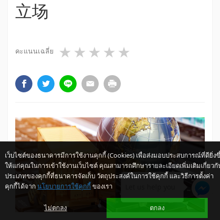
立场
1 star
2 stars
3 stars
4 stars
5 stars
คะแนนเฉลี่ย
เว็บไซต์ของธนาคารมีการใช้งานคุกกี้ (Cookies) เพื่อส่งมอบประสบการณ์ที่ดียิ่งขึ
ให้แก่คุณในการเข้าใช้งานเว็บไซต์ คุณสามารถศึกษารายละเอียดเพิ่มเติมเกี่ยวกั
ประเภทของคุกกี้ที่ธนาคารจัดเก็บ วัตถุประสงค์ในการใช้คุกกี้ และวิธีการตั้งค่า
คุกกี้ได้จาก
นโยบายการใช้คุกกี้
ของเรา
Let us help you
ไม่ตกลง
ตกลง