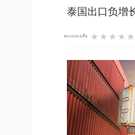
泰国出口负增长5
1 star
2 star
3 st
4
คะแนนเฉลี่ย