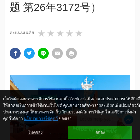
题 第26年3172号）
1 star
2 stars
3 stars
4 stars
5 stars
คะแนนเฉลี่ย
เว็บไซต์ของธนาคารมีการใช้งานคุกกี้ (Cookies) เพื่อส่งมอบประสบการณ์ที่ดียิ่งขึ
ให้แก่คุณในการเข้าใช้งานเว็บไซต์ คุณสามารถศึกษารายละเอียดเพิ่มเติมเกี่ยวกั
ประเภทของคุกกี้ที่ธนาคารจัดเก็บ วัตถุประสงค์ในการใช้คุกกี้ และวิธีการตั้งค่า
คุกกี้ได้จาก
นโยบายการใช้คุกกี้
ของเรา
Let us help you
ไม่ตกลง
ตกลง