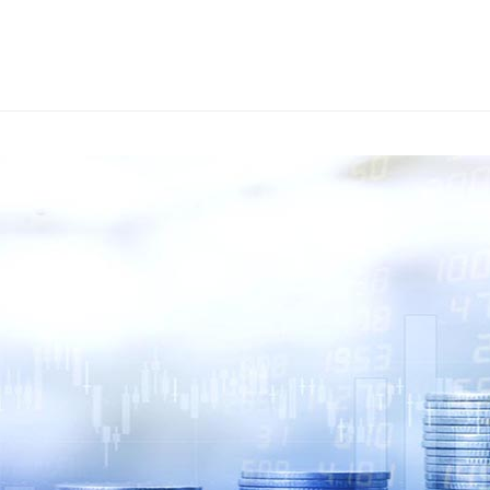
s
ars
 stars
5 stars