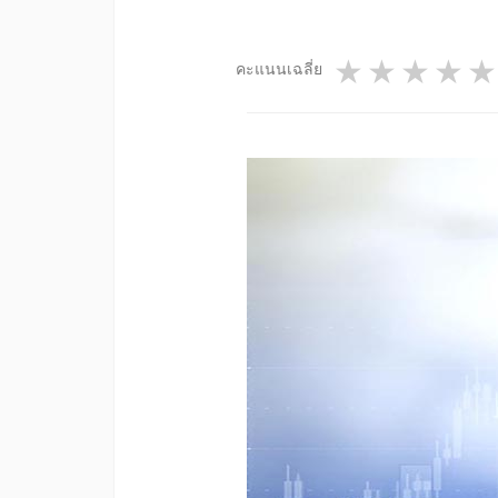
1 star
2 star
3 st
4
คะแนนเฉลี่ย