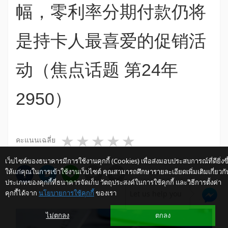
幅，零利率分期付款仍将
是持卡人最喜爱的促销活
动（焦点话题 第24年
2950）
1 star
2 stars
3 stars
4 stars
5 stars
คะแนนเฉลี่ย
เว็บไซต์ของธนาคารมีการใช้งานคุกกี้ (Cookies) เพื่อส่งมอบประสบการณ์ที่ดียิ่งขึ
ให้แก่คุณในการเข้าใช้งานเว็บไซต์ คุณสามารถศึกษารายละเอียดเพิ่มเติมเกี่ยวกั
ประเภทของคุกกี้ที่ธนาคารจัดเก็บ วัตถุประสงค์ในการใช้คุกกี้ และวิธีการตั้งค่า
คุกกี้ได้จาก
นโยบายการใช้คุกกี้
ของเรา
Let us help you
ไม่ตกลง
ตกลง