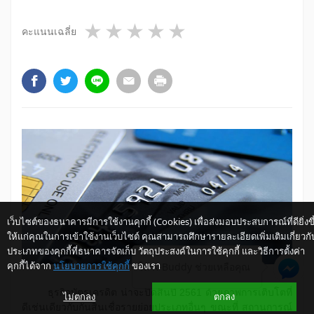
1 star
2 stars
3 stars
4 stars
5 stars
คะแนนเฉลี่ย
เว็บไซต์ของธนาคารมีการใช้งานคุกกี้ (Cookies) เพื่อส่งมอบประสบการณ์ที่ดียิ่งขึ
ให้แก่คุณในการเข้าใช้งานเว็บไซต์ คุณสามารถศึกษารายละเอียดเพิ่มเติมเกี่ยวกั
ประเภทของคุกกี้ที่ธนาคารจัดเก็บ วัตถุประสงค์ในการใช้คุกกี้ และวิธีการตั้งค่า
คุกกี้ได้จาก
นโยบายการใช้คุกกี้
ของเรา
ให้ K-Buddy ช่วยเหลือคุณ
​ ​ธุรกิจบัตรเครดิต น่าจะปิดสิ้นปี 2561 ด้วยภาพการเติบโตที่
ไม่ตกลง
ตกลง
ดีเช่นเดียวกับกันสินเชื่อรายย่อยประเภทอื่นๆ ขณะที่ สถานการณ์