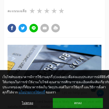
1 star
2 stars
3 stars
4 stars
5 stars
คะแนนเฉลี่ย
เว็บไซต์ของธนาคารมีการใช้งานคุกกี้ (Cookies) เพื่อส่งมอบประสบการณ์ที่ดียิ่งขึ
ให้แก่คุณในการเข้าใช้งานเว็บไซต์ คุณสามารถศึกษารายละเอียดเพิ่มเติมเกี่ยวกั
ประเภทของคุกกี้ที่ธนาคารจัดเก็บ วัตถุประสงค์ในการใช้คุกกี้ และวิธีการตั้งค่า
คุกกี้ได้จาก
นโยบายการใช้คุกกี้
ของเรา
Let us help you
The credit card business is likely to end the year with
ไม่ตกลง
ตกลง
satisfactory growth, similar to other types of retail loans.