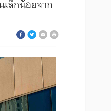
้นเล็กน้อยจาก
”