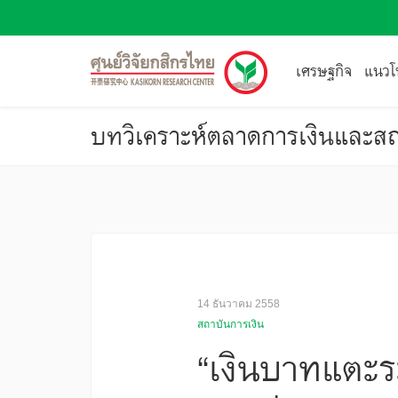
เศรษฐกิจ
แนวโน
บทวิเคราะห์ตลาดการเงินและสถ
14 ธันวาคม 2558
สถาบันการเงิน
“เงินบาทแตะระ