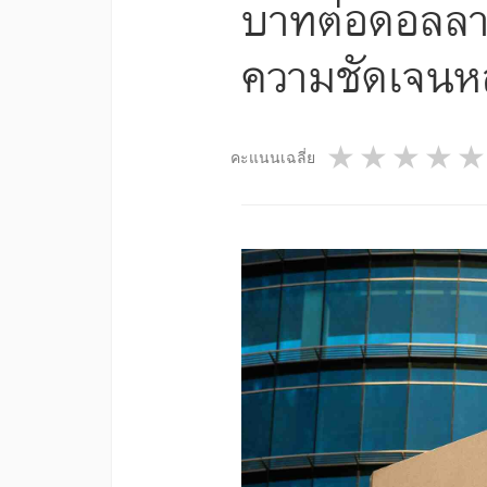
บาทต่อดอลลาร์
ความชัดเจนหลั
1 star
2 star
3 st
4
คะแนนเฉลี่ย