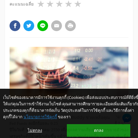
1 star
2 stars
3 stars
4 stars
5 stars
คะแนนเฉลี่ย
เว็บไซต์ของธนาคารมีการใช้งานคุกกี้ (Cookies) เพื่อส่งมอบประสบการณ์ที่ดียิ่งขึ
ให้แก่คุณในการเข้าใช้งานเว็บไซต์ คุณสามารถศึกษารายละเอียดเพิ่มเติมเกี่ยวกั
ประเภทของคุกกี้ที่ธนาคารจัดเก็บ วัตถุประสงค์ในการใช้คุกกี้ และวิธีการตั้งค่า
ศูนย์วิจัยกสิกรไทย คาดว่า คณะกรรมการกำหนดนโยบายการ
คุกกี้ได้จาก
นโยบายการใช้คุกกี้
ของเรา
ให้ K-Buddy ช่วยเหลือคุณ
เงินของธนาคารกลางสหรัฐฯ หรือ เฟด อาจมีมติปรับลดอัตราดอกเบี้ย
Fed Funds
ลงอีกร้อยละ 0.25 เป็นอย่างน้อย ในการประชุมรอบที่ 7 ของ
ไม่ตกลง
ตกลง
ปีในวันที่ 30-31 ตุลาคม 2550 เพื่อดูแลความเสี่ยงด้านการขยายตัวของ
เศรษฐกิจที่มีน้ำหนักเพิ่มขึ้น แม้ว่าความวิตกกังวลเกี่ยวกับปัญหาสินเชื่อ