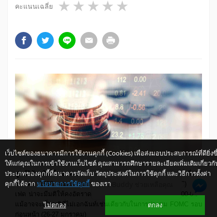
1 star
2 stars
3 stars
4 stars
5 stars
คะแนนเฉลี่ย
เว็บไซต์ของธนาคารมีการใช้งานคุกกี้ (Cookies) เพื่อส่งมอบประสบการณ์ที่ดียิ่งขึ
ให้แก่คุณในการเข้าใช้งานเว็บไซต์ คุณสามารถศึกษารายละเอียดเพิ่มเติมเกี่ยวกั
ประเภทของคุกกี้ที่ธนาคารจัดเก็บ วัตถุประสงค์ในการใช้คุกกี้ และวิธีการตั้งค่า
ศูนย์วิจัยกสิกรไทย
คาดว่า ในการประชุมรอบที่สองของปีในวันที่ 16
คุกกี้ได้จาก
นโยบายการใช้คุกกี้
ของเรา
ให้ K-Buddy ช่วยเหลือคุณ
มีนาคม 2553 คณะกรรมการกำหนดนโยบายการเงิน (
FOMC
) ของ
เฟด น่าจะมีมติให้คงอัตราดอกเบี้ย
Fed Funds
ไว้ที่ร้อยละ 0.00-0.25
ไม่ตกลง
ตกลง
แม้อาจจะเป็นมติที่ไม่เอกฉันท์เช่นเดียวกับในการประชุม
FOMC
รอบ
ก่อนหน้า (26-27 มกราคม)