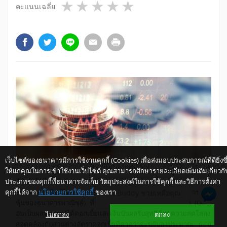
1 star
2 stars
3 stars
4 stars
5 stars
คะแนนเฉลี่ย
เว็บไซต์ของธนาคารมีการใช้งานคุกกี้ (Cookies) เพื่อส่งมอบประสบการณ์ที่ดียิ่งขึ
ให้แก่คุณในการเข้าใช้งานเว็บไซต์ คุณสามารถศึกษารายละเอียดเพิ่มเติมเกี่ยวกั
ประเภทของคุกกี้ที่ธนาคารจัดเก็บ วัตถุประสงค์ในการใช้คุกกี้ และวิธีการตั้งค่า
สำหรับในไตรมาส 2/2553 ศูนย์วิจัยกสิกรไทย คาดการณ์ว่า ระบบ
คุกกี้ได้จาก
นโยบายการใช้คุกกี้
ของเรา
ให้ K-Buddy ช่วยเหลือคุณ
ธนาคารพาณิชย์ไทยอาจรายงานกำไรสุทธิ (ไม่รวมกำไรจากการขาย
หุ้นของธนาคารพาณิชย์) ที่ปรับตัวลดลงจากไตรมาสก่อนหน้า
(QoQ)
ไม่ตกลง
ตกลง
อันเป็นผลจากรายได้ดอกเบี้ยและเงินปันผลรับสุทธิที่ลดความสดใสลง
สอดคล้องกับส่วนต่างอัตราดอกเบี้ยที่คาดว่าจะขยับลงประมาณ 6-10