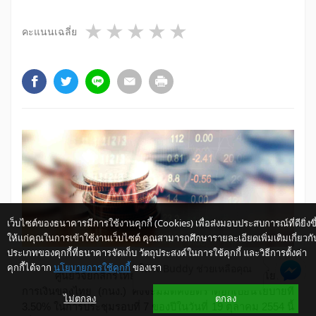
1 star
2 stars
3 stars
4 stars
5 stars
คะแนนเฉลี่ย
เว็บไซต์ของธนาคารมีการใช้งานคุกกี้ (Cookies) เพื่อส่งมอบประสบการณ์ที่ดียิ่งขึ
ให้แก่คุณในการเข้าใช้งานเว็บไซต์ คุณสามารถศึกษารายละเอียดเพิ่มเติมเกี่ยวกั
ประเภทของคุกกี้ที่ธนาคารจัดเก็บ วัตถุประสงค์ในการใช้คุกกี้ และวิธีการตั้งค่า
คุกกี้ได้จาก
นโยบายการใช้คุกกี้
ของเรา
ให้ K-Buddy ช่วยเหลือคุณ
ศูนย์วิจัยกสิกรไทย ประเมินว่า คณะกรรมการนโยบาย
การเงินของไทย (กนง.) คงจะมีมติคงอัตราดอกเบี้ยนโยบายที่
ไม่ตกลง
ตกลง
3.50% ในการประชุมรอบที่ 7 ของปีในวันที่ 19 ตุลาคม 2554 นี้