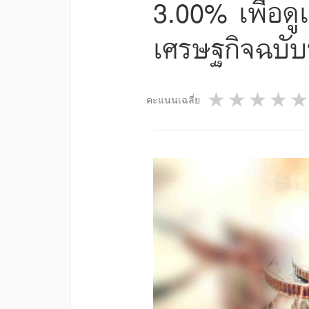
3.00% เพื่อดูแ
เศรษฐกิจฉบับท
1 star
2 star
3 st
4
คะแนนเฉลี่ย