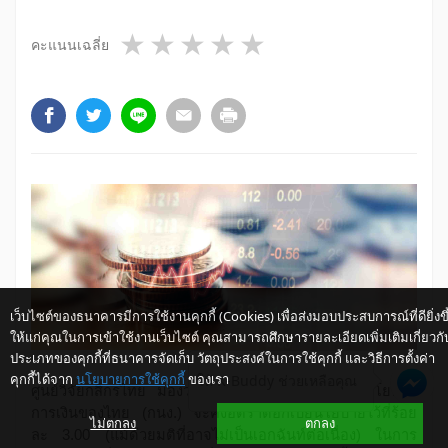
1 star
2 stars
3 stars
4 stars
5 stars
คะแนนเฉลี่ย
เว็บไซต์ของธนาคารมีการใช้งานคุกกี้ (Cookies) เพื่อส่งมอบประสบการณ์ที่ดียิ่งขึ
ให้แก่คุณในการเข้าใช้งานเว็บไซต์ คุณสามารถศึกษารายละเอียดเพิ่มเติมเกี่ยวกั
ประเภทของคุกกี้ที่ธนาคารจัดเก็บ วัตถุประสงค์ในการใช้คุกกี้ และวิธีการตั้งค่า
คุกกี้ได้จาก
นโยบายการใช้คุกกี้
ของเรา
ให้ K-Buddy ช่วยเหลือคุณ
ศูนย์วิจัยกสิกรไทย มองว่า มีโอกาสที่คณะกรรมการนโยบาย
การเงินของไทย (กนง.) จะคงอัตราดอกเบี้ยนโยบายไว้ที่ร้อย
ไม่ตกลง
ตกลง
ละ 3.00 (แม้ด้วยมติที่อาจไม่เป็นเอกฉันท์ต่อเนื่อง) ในการ