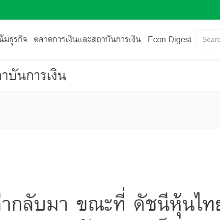
้มธุรกิจ
ตลาดการเงินและสถาบันการเงิน
Econ Digest
Searc
าบันการเงิน
ากลับมา ขณะที่ ดัชนีหุ้นไทยฟ