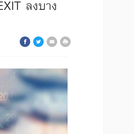
EXIT ลงบาง