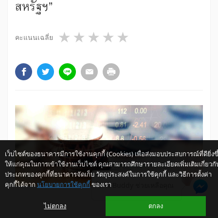
สหรัฐฯ”
1 star
2 stars
3 stars
4 stars
5 stars
คะแนนเฉลี่ย
เว็บไซต์ของธนาคารมีการใช้งานคุกกี้ (Cookies) เพื่อส่งมอบประสบการณ์ที่ดียิ่งขึ
ให้แก่คุณในการเข้าใช้งานเว็บไซต์ คุณสามารถศึกษารายละเอียดเพิ่มเติมเกี่ยวกั
ประเภทของคุกกี้ที่ธนาคารจัดเก็บ วัตถุประสงค์ในการใช้คุกกี้ และวิธีการตั้งค่า
คุกกี้ได้จาก
นโยบายการใช้คุกกี้
ของเรา
ให้ K-Buddy ช่วยเหลือคุณ
ไม่ตกลง
ตกลง