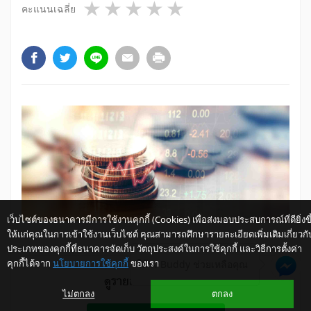
1 star
2 stars
3 stars
4 stars
5 stars
คะแนนเฉลี่ย
เว็บไซต์ของธนาคารมีการใช้งานคุกกี้ (Cookies) เพื่อส่งมอบประสบการณ์ที่ดียิ่งขึ
ให้แก่คุณในการเข้าใช้งานเว็บไซต์ คุณสามารถศึกษารายละเอียดเพิ่มเติมเกี่ยวกั
ประเภทของคุกกี้ที่ธนาคารจัดเก็บ วัตถุประสงค์ในการใช้คุกกี้ และวิธีการตั้งค่า
คุกกี้ได้จาก
นโยบายการใช้คุกกี้
ของเรา
ให้ K-Buddy ช่วยเหลือคุณ
ดูรายละเอียดฉบับเต็ม
ไม่ตกลง
ตกลง