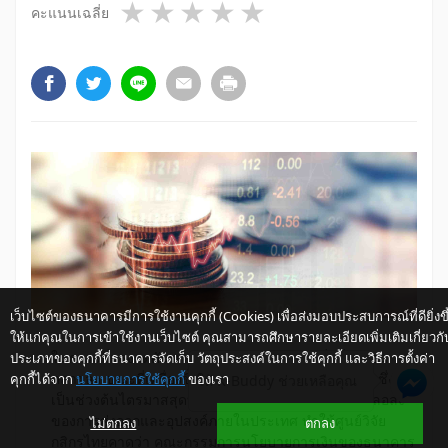
1 star
2 stars
3 stars
4 stars
5 stars
คะแนนเฉลี่ย
เว็บไซต์ของธนาคารมีการใช้งานคุกกี้ (Cookies) เพื่อส่งมอบประสบการณ์ที่ดียิ่งขึ
ให้แก่คุณในการเข้าใช้งานเว็บไซต์ คุณสามารถศึกษารายละเอียดเพิ่มเติมเกี่ยวกั
ประเภทของคุกกี้ที่ธนาคารจัดเก็บ วัตถุประสงค์ในการใช้คุกกี้ และวิธีการตั้งค่า
ใน
ภาวะ
ที่
แรง
กด
ดัน
ทาง
ด้าน
เงิน
เฟ้อ
ของ
ไทย
เริ่ม
ที่
จะ
ผ่อน
คุกกี้ได้จาก
นโยบายการใช้คุกกี้
ของเรา
คลาย
ลง ขณะ
ที่
เครื่อง
ชี้
เศรษฐกิจ
สำคัญ
ใน
เดือน
ตุลาคม
ซึ่ง
ให้ K-Buddy ช่วยเหลือคุณ
เป็น
ช่วง
ต้น
ไตร
มาส
สุด
ท้าย
ของ
ปี
ได้
บ่ง
ชี้
ถึง
ทิศ
ทาง
ที่
ชะลอ
ลง
ของ
การ
ส่ง
ออก
และ
อุปสงค์
ภาย
ใน
ประเทศ ทำ
ให้
ศูนย์
วิจัย
ไม่ตกลง
ตกลง
กสิกร
ไทย
คาด
ว่า คณะ
กรรมการ
นโยบาย
การ
เงิน
ของ
ธนาคาร