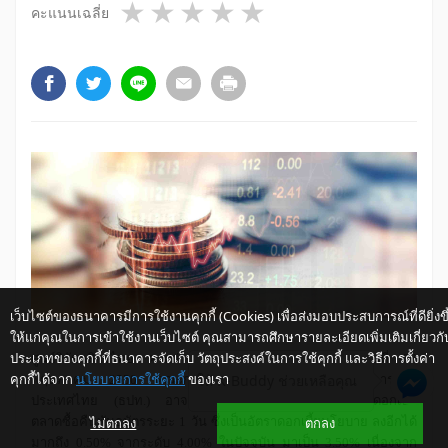
1 star
2 stars
3 stars
4 stars
5 stars
คะแนนเฉลี่ย
เว็บไซต์ของธนาคารมีการใช้งานคุกกี้ (Cookies) เพื่อส่งมอบประสบการณ์ที่ดียิ่งขึ
ให้แก่คุณในการเข้าใช้งานเว็บไซต์ คุณสามารถศึกษารายละเอียดเพิ่มเติมเกี่ยวกั
ประเภทของคุกกี้ที่ธนาคารจัดเก็บ วัตถุประสงค์ในการใช้คุกกี้ และวิธีการตั้งค่า
ศูนย์วิจัยกสิกรไทย คาดว่า ในการประชุมรอบที่สี่ของปีในวันที่ 23
คุกกี้ได้จาก
นโยบายการใช้คุกกี้
ของเรา
ให้ K-Buddy ช่วยเหลือคุณ
พฤษภาคม 2550 คณะกรรมการนโยบายการเงินของธนาคารแห่ง
ประเทศไทย (ธปท.) อาจมีความโน้มเอียงที่จะปรับลดอัตราดอกเบี้ย
ไม่ตกลง
ตกลง
ตลาดซื้อคืนพันธบัตรระยะ 1 วัน ซึ่งเป็นอัตราดอกเบี้ยนโยบาย ลงอีกได้
มากถึง 0.50% จากระดับ 4.00% ในปัจจุบัน มาเป็น 3.50% เนื่องจาก