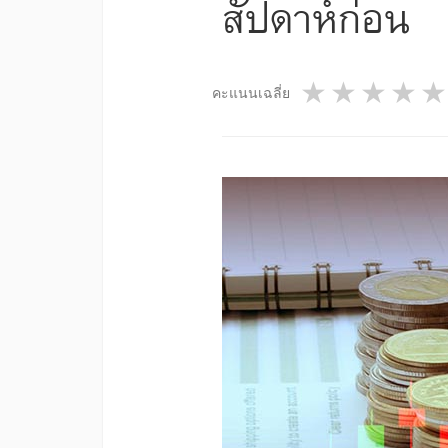
สัปดาห์ก่อน
1 star
2 star
3 st
4
คะแนนเฉลี่ย