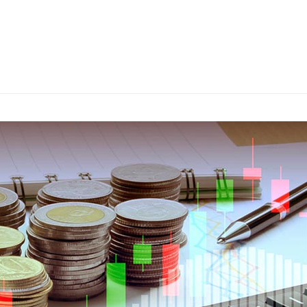
s
ars
 stars
5 stars