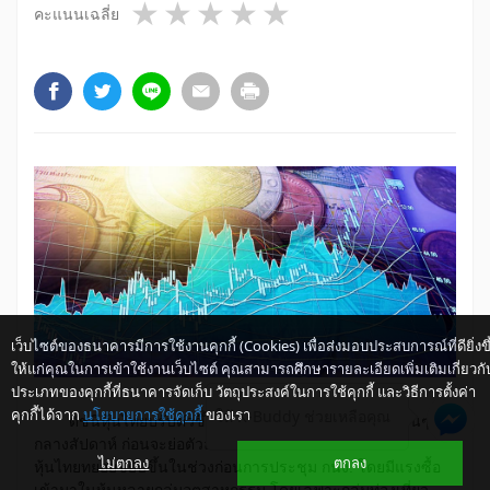
1 star
2 stars
3 stars
4 stars
5 stars
คะแนนเฉลี่ย
เว็บไซต์ของธนาคารมีการใช้งานคุกกี้ (Cookies) เพื่อส่งมอบประสบการณ์ที่ดียิ่งขึ
ให้แก่คุณในการเข้าใช้งานเว็บไซต์ คุณสามารถศึกษารายละเอียดเพิ่มเติมเกี่ยวกั
ประเภทของคุกกี้ที่ธนาคารจัดเก็บ วัตถุประสงค์ในการใช้คุกกี้ และวิธีการตั้งค่า
คุกกี้ได้จาก
นโยบายการใช้คุกกี้
ของเรา
ให้ K-Buddy ช่วยเหลือคุณ
ดัชนีหุ้นไทยปรับตัวขึ้นเหนือระดับ 1,400 จุดได้ช่วงสั้นๆ
กลางสัปดาห์ ก่อนจะย่อตัวลงในช่วงที่เหลือของสัปดาห์
ไม่ตกลง
ตกลง
หุ้นไทยทยอยขยับขึ้นในช่วงก่อนการประชุม กนง. โดยมีแรงซื้อ