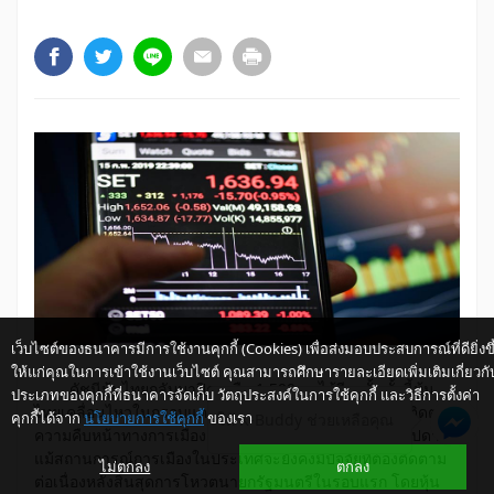
เว็บไซต์ของธนาคารมีการใช้งานคุกกี้ (Cookies) เพื่อส่งมอบประสบการณ์ที่ดียิ่งขึ
ให้แก่คุณในการเข้าใช้งานเว็บไซต์ คุณสามารถศึกษารายละเอียดเพิ่มเติมเกี่ยวกั
ดัชนีหุ้นไทยกลับมาปิดเหนือ 1,500 จุดได้อีกครั้ง ทั้งนี้หุ้น
ประเภทของคุกกี้ที่ธนาคารจัดเก็บ วัตถุประสงค์ในการใช้คุกกี้ และวิธีการตั้งค่า
ไทยเคลื่อนไหวในกรอบแคบเกือบตลอดสัปดาห์ระหว่างรอติดตาม
คุกกี้ได้จาก
นโยบายการใช้คุกกี้
ของเรา
ให้ K-Buddy ช่วยเหลือคุณ
ความคืบหน้าทางการเมือง ก่อนจะดีดตัวขึ้นในช่วงปลายสัปดาห์
แม้สถานการณ์การเมืองในประเทศจะยังคงมีปัจจัยที่ต้องติดตาม
ไม่ตกลง
ตกลง
ต่อเนื่องหลังสิ้นสุดการโหวตนายกรัฐมนตรีในรอบแรก โดยหุ้น