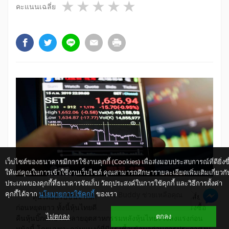
1 star
2 stars
3 stars
4 stars
5 stars
คะแนนเฉลี่ย
เว็บไซต์ของธนาคารมีการใช้งานคุกกี้ (Cookies) เพื่อส่งมอบประสบการณ์ที่ดียิ่งขึ
ให้แก่คุณในการเข้าใช้งานเว็บไซต์ คุณสามารถศึกษารายละเอียดเพิ่มเติมเกี่ยวกั
ประเภทของคุกกี้ที่ธนาคารจัดเก็บ วัตถุประสงค์ในการใช้คุกกี้ และวิธีการตั้งค่า
คุกกี้ได้จาก
นโยบายการใช้คุกกี้
ของเรา
ให้ K-Buddy ช่วยเหลือคุณ
หุ้นไทยปรับขึ้นจากสัปดาห์ก่อน แต่เผชิญแรงขายลดเสี่ยง
ก่อนหยุดยาว ทั้งนี้หุ้นไทยดีดตัวขึ้นช่วงต้นสัปดาห์ โดยมีแรงซื้อ
ไม่ตกลง
ตกลง
คืนหุ้นบิ๊กแคปในหลายอุตสาหกรรมหลังหุ้นไทยร่วงลงแรงก่อน