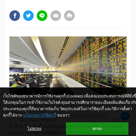
เว็บไซต์ของธนาคารมีการใช้งานคุกกี้ (Cookies) เพื่อส่งมอบประสบการณ์ที่ดียิ่งขึ
ให้แก่คุณในการเข้าใช้งานเว็บไซต์ คุณสามารถศึกษารายละเอียดเพิ่มเติมเกี่ยวกั
• ดัชนีหุ้นไทยร่วงลงแรงช่วงท้ายสัปดาห์ตามทิศทางตลาดหุ้น
ประเภทของคุกกี้ที่ธนาคารจัดเก็บ วัตถุประสงค์ในการใช้คุกกี้ และวิธีการตั้งค่า
ภูมิภาค
คุกกี้ได้จาก
นโยบายการใช้คุกกี้
ของเรา
ให้ K-Buddy ช่วยเหลือคุณ
SET Index ปรับตัวขึ้นช่วงต้นสัปดาห์ตามแรงซื้อของต่าง
ชาติ นำโดย หุ้นบิ๊กแคปกลุ่มแบงก์และเทคโนโลยี แม้จะมีปัจจัย
ไม่ตกลง
ตกลง
ลบจากรายงานตัวเลขจีดีพีไตรมาส 3/2568 ของไทยที่ออกมาค่อน