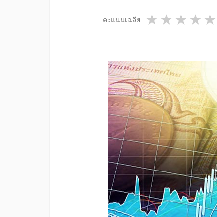
1 star
2 star
3 st
4
คะแนนเฉลี่ย