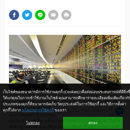
เว็บไซต์ของธนาคารมีการใช้งานคุกกี้ (Cookies) เพื่อส่งมอบประสบการณ์ที่ดียิ่งขึ
ให้แก่คุณในการเข้าใช้งานเว็บไซต์ คุณสามารถศึกษารายละเอียดเพิ่มเติมเกี่ยวกั
ดัชนีหุ้นไทยชะลอลงปลายสัปดาห์ แต่ยังปิดสูงกว่าสัปดาห์
ประเภทของคุกกี้ที่ธนาคารจัดเก็บ วัตถุประสงค์ในการใช้คุกกี้ และวิธีการตั้งค่า
ก่อน ทั้งนี้หุ้นไทยดีดตัวขึ้นในช่วงแรกตามแรงซื้อคืนหลังร่วง
คุกกี้ได้จาก
นโยบายการใช้คุกกี้
ของเรา
ให้ K-Buddy ช่วยเหลือคุณ
ลงแรงก่อนหน้านี้ ประกอบกับนักลงทุนคลายความกังวลบางส่วน
ต่อประเด็นการเมือง หลังจากมีความชัดเจนเกี่ยวกับ MOU ในการ
ไม่ตกลง
ตกลง
จัดตั้งรัฐบาลผสม ขณะที่หุ้นกลุ่มแบงก์ดีดตัวขึ้นรับโอกาสการปรับ