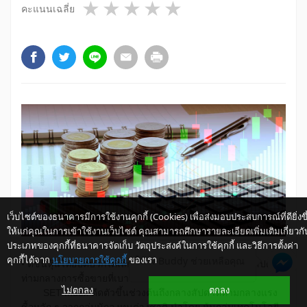
1 star
2 stars
3 stars
4 stars
5 stars
คะแนนเฉลี่ย
เว็บไซต์ของธนาคารมีการใช้งานคุกกี้ (Cookies) เพื่อส่งมอบประสบการณ์ที่ดียิ่งขึ
ให้แก่คุณในการเข้าใช้งานเว็บไซต์ คุณสามารถศึกษารายละเอียดเพิ่มเติมเกี่ยวกั
ประเภทของคุกกี้ที่ธนาคารจัดเก็บ วัตถุประสงค์ในการใช้คุกกี้ และวิธีการตั้งค่า
คุกกี้ได้จาก
นโยบายการใช้คุกกี้
ของเรา
ให้ K-Buddy ช่วยเหลือคุณ
• ดัชนีหุ้นไทยปิดบวกได้เล็กน้อย แม้จะร่วงลงแรงช่วงท้ายสัปดาห์
ท่ามกลางการซื้อขายที่เบาบาง
ไม่ตกลง
ตกลง
SET Index ดีดตัวขึ้นช่วงต้นถึงกลางสัปดาห์ท่ามกลางแรง