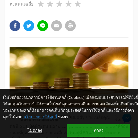
1 star
2 stars
3 stars
4 stars
5 stars
คะแนนเฉลี่ย
เว็บไซต์ของธนาคารมีการใช้งานคุกกี้ (Cookies) เพื่อส่งมอบประสบการณ์ที่ดียิ่งขึ
ให้แก่คุณในการเข้าใช้งานเว็บไซต์ คุณสามารถศึกษารายละเอียดเพิ่มเติมเกี่ยวกั
ประเภทของคุกกี้ที่ธนาคารจัดเก็บ วัตถุประสงค์ในการใช้คุกกี้ และวิธีการตั้งค่า
คุกกี้ได้จาก
นโยบายการใช้คุกกี้
ของเรา
ให้ K-Buddy ช่วยเหลือคุณ
​
สถานการณ์ตึงเครียดระหว่างสหรัฐฯ-จีนฉุดหุ้นไทย
โดย
ดัชนี SET ปิดที่ระดับ 1,340.92 จุด ลดลง 1.37% จากสัปดาห์ก่อน
ไม่ตกลง
ตกลง
ขณะที่มูลค่าการซื้อขายเฉลี่ยต่อวันอยู่ที่ 59,432.91 ล้านบาท