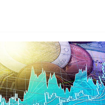
s
ars
 stars
5 stars