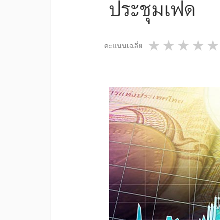
ประชุมเฟด
1 star
2 star
3 st
4
คะแนนเฉลี่ย