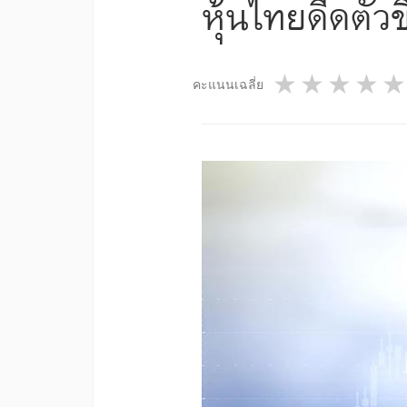
หุ้นไทยดีดตัว
1 star
2 star
3 st
4
คะแนนเฉลี่ย