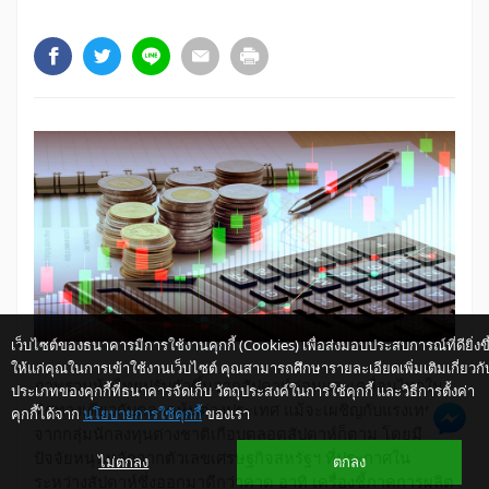
เว็บไซต์ของธนาคารมีการใช้งานคุกกี้ (Cookies) เพื่อส่งมอบประสบการณ์ที่ดียิ่งขึ
ให้แก่คุณในการเข้าใช้งานเว็บไซต์ คุณสามารถศึกษารายละเอียดเพิ่มเติมเกี่ยวกั
ภาพรวมหุ้นไทยปรับตัวขึ้นจากสัปดาห์ก่อนและเคลื่อนไหวใน
ประเภทของคุกกี้ที่ธนาคารจัดเก็บ วัตถุประสงค์ในการใช้คุกกี้ และวิธีการตั้งค่า
ทิศทางเดียวกับตลาดหุ้นต่างประเทศ แม้จะเผชิญกับแรงเทขาย
คุกกี้ได้จาก
นโยบายการใช้คุกกี้
ของเรา
ให้ K-Buddy ช่วยเหลือคุณ
จากกลุ่มนักลงทุนต่างชาติเกือบตลอดสัปดาห์ก็ตาม โดยมี
ปัจจัยหนุนหลักจากตัวเลขเศรษฐกิจสหรัฐฯ ที่ประกาศใน
ไม่ตกลง
ตกลง
ระหว่างสัปดาห์ซึ่งออกมาดีกว่าคาด อาทิ เครื่องชี้ภาคการผลิต