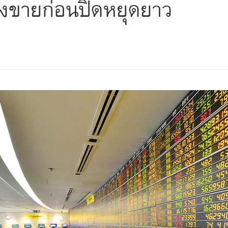
รงขายก่อนปิดหยุดยาว
s
ars
 stars
5 stars