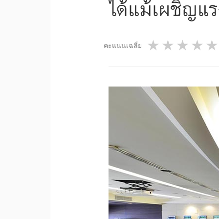
ได้แม้เผชิญแ
1 star
2 star
3 st
4
คะแนนเฉลี่ย