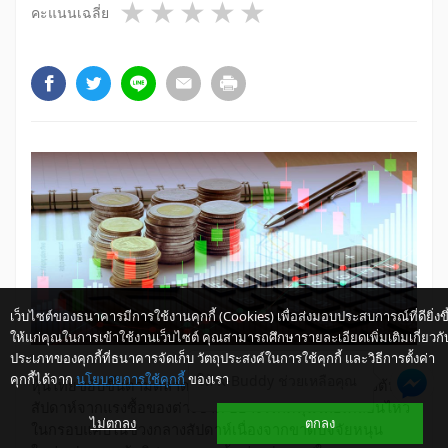
1 star
2 stars
3 stars
4 stars
5 stars
คะแนนเฉลี่ย
เว็บไซต์ของธนาคารมีการใช้งานคุกกี้ (Cookies) เพื่อส่งมอบประสบการณ์ที่ดียิ่งขึ
ให้แก่คุณในการเข้าใช้งานเว็บไซต์ คุณสามารถศึกษารายละเอียดเพิ่มเติมเกี่ยวกั
ประเภทของคุกกี้ที่ธนาคารจัดเก็บ วัตถุประสงค์ในการใช้คุกกี้ และวิธีการตั้งค่า
คุกกี้ได้จาก
นโยบายการใช้คุกกี้
ของเรา
ให้ K-Buddy ช่วยเหลือคุณ
หุ้นไทยขยับขึ้นตามตลาดหุ้นภูมิภาค โดยมีแรงหนุนช่วงต้น
สัปดาห์จากแรงซื้อของต่างชาติ อย่างไรก็ดีหุ้นไทยเคลื่อนไหว
ไม่ตกลง
ตกลง
ในกรอบแคบในช่วงกลางสัปดาห์เนื่องจากขาดปัจจัยหนุน