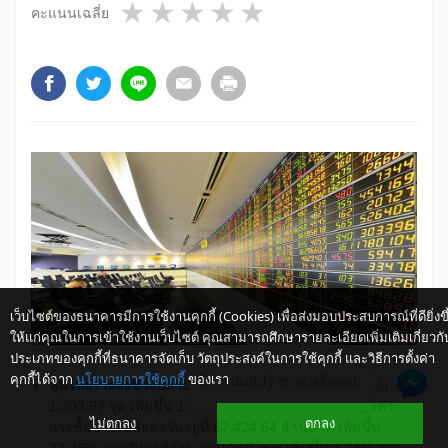
1 star
2 stars
3 stars
4 stars
5 stars
คะแนนเฉลี่ย
เว็บไซต์ของธนาคารมีการใช้งานคุกกี้ (Cookies) เพื่อส่งมอบประสบการณ์ที่ดียิ่งขึ
ให้แก่คุณในการเข้าใช้งานเว็บไซต์ คุณสามารถศึกษารายละเอียดเพิ่มเติมเกี่ยวกั
ประเภทของคุกกี้ที่ธนาคารจัดเก็บ วัตถุประสงค์ในการใช้คุกกี้ และวิธีการตั้งค่า
คุกกี้ได้จาก
นโยบายการใช้คุกกี้
ของเรา
ให้ K-Buddy ช่วยเหลือคุณ
​​หุ้นไทยร่วงลงช่วงปลายสัปดาห์
โดยดัชนี SET ปิดที่ระดับ
1,303.97 จุด เพิ่มขึ้น 1.81% จากสัปดาห์ก่อน ขณะที่มูลค่า
ไม่ตกลง
ตกลง
การซื้อขายเฉลี่ยต่อวันอยู่ที่ 67,424.64 ล้านบาท เพิ่มขึ้น