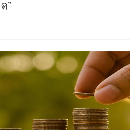
ุด”
s
ars
 stars
5 stars