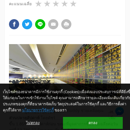
1 star
2 stars
3 stars
4 stars
5 stars
คะแนนเฉลี่ย
เว็บไซต์ของธนาคารมีการใช้งานคุกกี้ (Cookies) เพื่อส่งมอบประสบการณ์ที่ดียิ่งขึ
ให้แก่คุณในการเข้าใช้งานเว็บไซต์ คุณสามารถศึกษารายละเอียดเพิ่มเติมเกี่ยวกั
ประเภทของคุกกี้ที่ธนาคารจัดเก็บ วัตถุประสงค์ในการใช้คุกกี้ และวิธีการตั้งค่า
คุกกี้ได้จาก
นโยบายการใช้คุกกี้
ของเรา
ให้ K-Buddy ช่วยเหลือคุณ
​ หุ้นไทยปรับตัวขึ้นจากสัปดาห์ก่อนแม้ลดช่วงบวกลงบาง
ส่วนปลายสัปดาห์
โดยดัชนี SET ปิดที่ระดับ 1,323.31 จุด เพิ่ม
ไม่ตกลง
ตกลง
ขึ้น 1.85% จากสัปดาห์ก่อน ขณะที่มูลค่าการซื้อขายเฉลี่ยต่อวัน