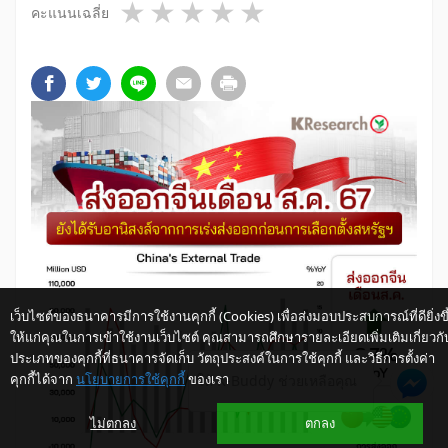
1 star
2 stars
3 stars
4 stars
5 stars
คะแนนเฉลี่ย
เว็บไซต์ของธนาคารมีการใช้งานคุกกี้ (Cookies) เพื่อส่งมอบประสบการณ์ที่ดียิ่งขึ
ให้แก่คุณในการเข้าใช้งานเว็บไซต์ คุณสามารถศึกษารายละเอียดเพิ่มเติมเกี่ยวกั
ประเภทของคุกกี้ที่ธนาคารจัดเก็บ วัตถุประสงค์ในการใช้คุกกี้ และวิธีการตั้งค่า
คุกกี้ได้จาก
นโยบายการใช้คุกกี้
ของเรา
ให้ K-Buddy ช่วยเหลือคุณ
ไม่ตกลง
ตกลง