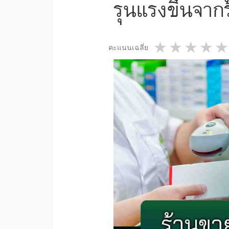
รุนแรงขึ้นจาก
1 star
2 star
3 st
4
คะแนนเฉลี่ย