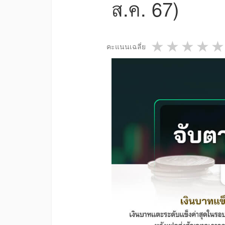
ส.ค. 67)
1 star
2 star
3 st
4
คะแนนเฉลี่ย