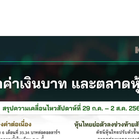
s
ars
 stars
5 stars