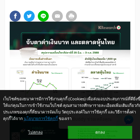
เว็บไซต์ของธนาคารมีการใช้งานคุกกี้ (Cookies) เพื่อส่งมอบประสบการณ์ที่ดียิ่งขึ
ให้แก่คุณในการเข้าใช้งานเว็บไซต์ คุณสามารถศึกษารายละเอียดเพิ่มเติมเกี่ยวกั
ประเภทของคุกกี้ที่ธนาคารจัดเก็บ วัตถุประสงค์ในการใช้คุกกี้ และวิธีการตั้งค่า
คุกกี้ได้จาก
นโยบายการใช้คุกกี้
ของเรา
ให้ K-Buddy ช่วยเหลือคุณ
ไม่ตกลง
ตกลง