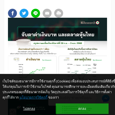
เว็บไซต์ของธนาคารมีการใช้งานคุกกี้ (Cookies) เพื่อส่งมอบประสบการณ์ที่ดียิ่งขึ
ให้แก่คุณในการเข้าใช้งานเว็บไซต์ คุณสามารถศึกษารายละเอียดเพิ่มเติมเกี่ยวกั
ประเภทของคุกกี้ที่ธนาคารจัดเก็บ วัตถุประสงค์ในการใช้คุกกี้ และวิธีการตั้งค่า
คุกกี้ได้จาก
นโยบายการใช้คุกกี้
ของเรา
ให้ K-Buddy ช่วยเหลือคุณ
ไม่ตกลง
ตกลง