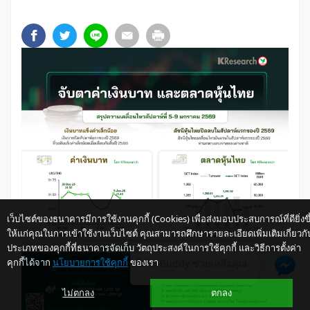
เว็บไซต์ของธนาคารมีการใช้งานคุกกี้ (Cookies) เพื่อส่งมอบประสบการณ์ที่ดียิ่งขึ
ให้แก่คุณในการเข้าใช้งานเว็บไซต์ คุณสามารถศึกษารายละเอียดเพิ่มเติมเกี่ยวกั
ประเภทของคุกกี้ที่ธนาคารจัดเก็บ วัตถุประสงค์ในการใช้คุกกี้ และวิธีการตั้งค่า
คุกกี้ได้จาก
นโยบายการใช้คุกกี้
ของเรา
ให้ K-Buddy ช่วยเหลือคุณ
ไม่ตกลง
ตกลง