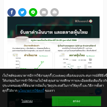
เว็บไซต์ของธนาคารมีการใช้งานคุกกี้ (Cookies) เพื่อส่งมอบประสบการณ์ที่ดียิ่งขึ
ให้แก่คุณในการเข้าใช้งานเว็บไซต์ คุณสามารถศึกษารายละเอียดเพิ่มเติมเกี่ยวกั
ประเภทของคุกกี้ที่ธนาคารจัดเก็บ วัตถุประสงค์ในการใช้คุกกี้ และวิธีการตั้งค่า
คุกกี้ได้จาก
นโยบายการใช้คุกกี้
ของเรา
ให้ K-Buddy ช่วยเหลือคุณ
ไม่ตกลง
ตกลง