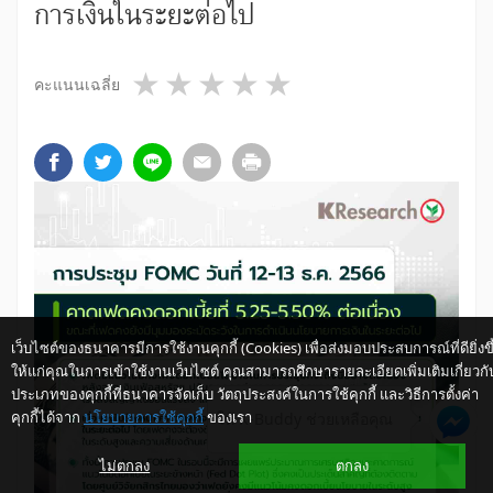
การเงินในระยะต่อไป
1 star
2 stars
3 stars
4 stars
5 stars
คะแนนเฉลี่ย
เว็บไซต์ของธนาคารมีการใช้งานคุกกี้ (Cookies) เพื่อส่งมอบประสบการณ์ที่ดียิ่งขึ
ให้แก่คุณในการเข้าใช้งานเว็บไซต์ คุณสามารถศึกษารายละเอียดเพิ่มเติมเกี่ยวกั
ประเภทของคุกกี้ที่ธนาคารจัดเก็บ วัตถุประสงค์ในการใช้คุกกี้ และวิธีการตั้งค่า
คุกกี้ได้จาก
นโยบายการใช้คุกกี้
ของเรา
ให้ K-Buddy ช่วยเหลือคุณ
ไม่ตกลง
ตกลง