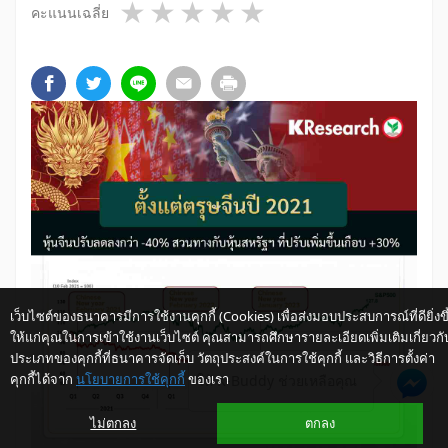
1 star
2 stars
3 stars
4 stars
5 stars
คะแนนเฉลี่ย
เว็บไซต์ของธนาคารมีการใช้งานคุกกี้ (Cookies) เพื่อส่งมอบประสบการณ์ที่ดียิ่งขึ
ให้แก่คุณในการเข้าใช้งานเว็บไซต์ คุณสามารถศึกษารายละเอียดเพิ่มเติมเกี่ยวกั
ประเภทของคุกกี้ที่ธนาคารจัดเก็บ วัตถุประสงค์ในการใช้คุกกี้ และวิธีการตั้งค่า
คุกกี้ได้จาก
นโยบายการใช้คุกกี้
ของเรา
ให้ K-Buddy ช่วยเหลือคุณ
ไม่ตกลง
ตกลง