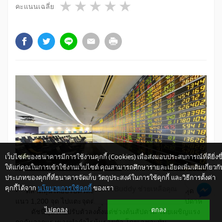
1 star
2 stars
3 stars
4 stars
5 stars
คะแนนเฉลี่ย
เว็บไซต์ของธนาคารมีการใช้งานคุกกี้ (Cookies) เพื่อส่งมอบประสบการณ์ที่ดียิ่งขึ
ให้แก่คุณในการเข้าใช้งานเว็บไซต์ คุณสามารถศึกษารายละเอียดเพิ่มเติมเกี่ยวกั
ประเภทของคุกกี้ที่ธนาคารจัดเก็บ วัตถุประสงค์ในการใช้คุกกี้ และวิธีการตั้งค่า
คุกกี้ได้จาก
นโยบายการใช้คุกกี้
ของเรา
ให้ K-Buddy ช่วยเหลือคุณ
• ตลาดหุ้นไทยปรับตัวลงต่อเป็นสัปดาห์ที่ 5 และร่วงลงหลุด
แนว 1,200 จุด ไปแตะจุดต่ำสุดในรอบเกือบ 5 ปีช่วงท้ายสัปดาห์
ไม่ตกลง
ตกลง
ดัชนีหุ้นไทยปรับตัวลงตั้งแต่ช่วงต้นสัปดาห์ โดยเผชิญแรง